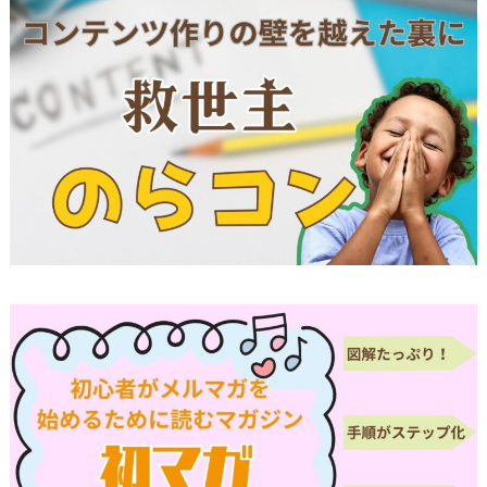
るために、個人情報保護管理責任者を設置し、
十分な安全保護に努め、 また、個人情報を正確
に、また最新なものに保つよう、 お預かりした
個人情報の適切な管理を行います。
情報内容の照会、修正または削除
当方は、お客様が当社にご提供いただいた個人情
報の照会、修正または削除を希望される場合は、
ご本人であることを確認させていただいたうえ
で、合理的な範囲ですみやかに 対応させていた
だきます。
プライバシーに関する意見・苦情・異議申し立て
について
お客様が、当ウェブサイトで掲示した本方針を守
っていないと思われる場合には、お問い合わせを
通じて当方にまずご連絡ください。