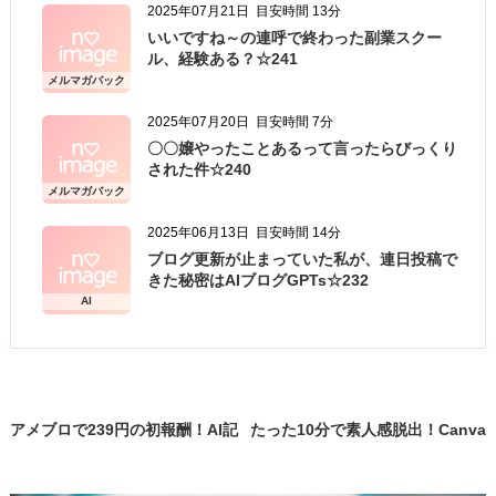
2025年07月21日
目安時間 13分
・ご注文された当方の商品をお届けするうえで必
いいですね～の連呼で終わった副業スクー
要な業務
ル、経験ある？☆241
・新商品の案内などお客様に有益かつ必要と思わ
メルマガバック
ナンバー
れる情報の提供
2025年07月20日
目安時間 7分
・業務遂行上で必要となる当方からの問い合わ
〇〇嬢やったことあるって言ったらびっくり
された件☆240
せ、確認、および
メルマガバック
サービス向上のための意見収集
ナンバー
2025年06月13日
目安時間 14分
・各種のお問い合わせ対応
ブログ更新が止まっていた私が、連日投稿で
個人情報の第三者提供
きた秘密はAIブログGPTs☆232
AI
当方は、法令に基づく場合等正当な理由によらな
い限り、
事前に本人の同意を得ることなく、個人情報を第
三者に開示・提供することはありません。
アメブロで239円の初報酬！AI記
たった10分で素人感脱出！Canva
個人情報の管理
事作成×GPTs活用で検索2位に！
画像作成の秘密☆199
☆197
当方は、個人情報の漏洩、滅失、毀損等を防止す