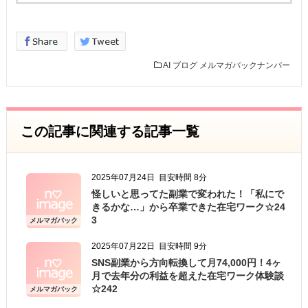
保護することが
社会的責任であると考え、個人情報の保護に努め
ることをお約束いたします。
AI
ブログ
メルマガバックナンバー
個人情報の定義
個人情報とは、個人に関する情報であり、氏名、
生年月日、性別、電話番号、
この記事に関連する記事一覧
電子メールアドレス、職業、勤務先等、特定の個
人を識別し得る情報をいいます。
2025年07月24日
目安時間 8分
個人情報の収集・利用
怪しいと思ってた副業で変われた！「私にで
当方は、以下の目的のため、その範囲内において
きるかな…」から卒業できた在宅ワーク☆24
のみ、個人情報を収集・利用いたします。当方に
3
メルマガバック
ナンバー
よる個人情報の収集・利用は、お客様の自発的な
2025年07月22日
目安時間 9分
提供によるものであり、お客様が個人情報を提供
SNS副業から方向転換して月74,000円！4ヶ
された場合は、当方が本方針に則って個人情報を
月で去年分の利益を超えた在宅ワーク体験談
☆242
メルマガバック
利用することをお客様が許諾したものとします。
ナンバー