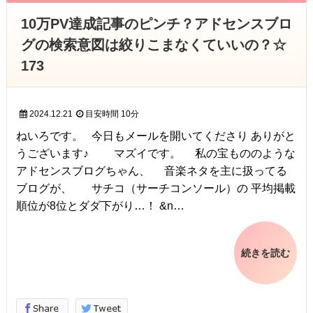
10万PV達成記事のピンチ？アドセンスブロ
グの検索意図は絞りこまなくていいの？☆
173
2024.12.21
目安時間
10分
ねいろです。 今日もメールを開いてくださり ありがと
うございます♪ マズイです。 私の宝もののような
アドセンスブログちゃん、 音楽ネタを主に扱ってる
ブログが、 サチコ（サーチコンソール）の 平均掲載
順位が8位とダダ下がり…！ &n…
続きを読む