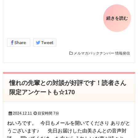
続きを読む
メルマガバックナンバー
情報発信
憧れの先輩との対談が好評です！読者さん
限定アンケートも☆170
2024.12.11
目安時間
7分
ねいろです。 今日もメールを開いてくださり ありがと
うございます♪ 先日お届けした由美さんとの音声対