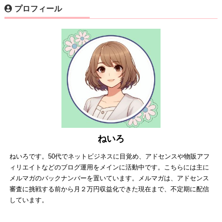
プロフィール
ねいろ
ねいろです。50代でネットビジネスに目覚め、アドセンスや物販アフ
ィリエイトなどのブログ運用をメインに活動中です。こちらには主に
メルマガのバックナンバーを置いています。メルマガは、アドセンス
審査に挑戦する前から月２万円収益化できた現在まで、不定期に配信
しています。