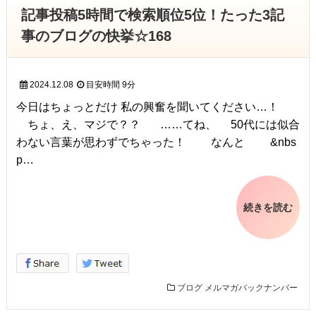
記事投稿5時間で検索順位5位！たった3記
事のブログの快挙☆168
2024.12.08
目安時間
9分
今日はちょっとだけ 私の興奮を聞いてください…！
ちょ、え、マジで？？ ……てね、 50代には似合
わない言葉が思わずでちゃった！ なんと &nbs
p…
続きを読む
ブログ
メルマガバックナンバー