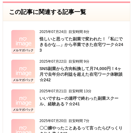
生年月日、性別、電話番号、
この記事に関連する記事一覧
電子メールアドレス、職業、勤務先等、特定の個
人を識別し得る情報をいいます。
2025年07月24日
目安時間 8分
個人情報の収集・利用
怪しいと思ってた副業で変われた！「私にで
当方は、以下の目的のため、その範囲内において
きるかな…」から卒業できた在宅ワーク☆24
のみ、個人情報を収集・利用いたします。当方に
3
メルマガバック
ナンバー
よる個人情報の収集・利用は、お客様の自発的な
2025年07月22日
目安時間 9分
提供によるものであり、お客様が個人情報を提供
SNS副業から方向転換して月74,000円！4ヶ
された場合は、当方が本方針に則って個人情報を
月で去年分の利益を超えた在宅ワーク体験談
☆242
メルマガバック
利用することをお客様が許諾したものとします。
ナンバー
2025年07月21日
目安時間 13分
・ご注文された当方の商品をお届けするうえで必
いいですね～の連呼で終わった副業スクー
要な業務
ル、経験ある？☆241
・新商品の案内などお客様に有益かつ必要と思わ
メルマガバック
ナンバー
れる情報の提供
2025年07月20日
目安時間 7分
・業務遂行上で必要となる当方からの問い合わ
〇〇嬢やったことあるって言ったらびっくり