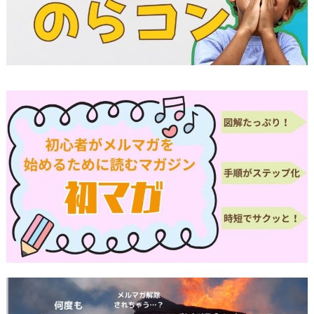
当方は、お客様が当社にご提供いただいた個人情
報の照会、修正または削除を希望される場合は、
ご本人であることを確認させていただいたうえ
で、合理的な範囲ですみやかに 対応させていた
だきます。
プライバシーに関する意見・苦情・異議申し立て
について
お客様が、当ウェブサイトで掲示した本方針を守
っていないと思われる場合には、お問い合わせを
通じて当方にまずご連絡ください。
内容確認後、折り返しメールでの連絡をした後、
適切な処理ができるよう努めます。