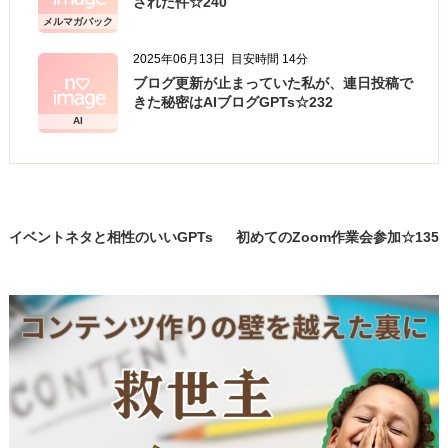
された件☆240
せ、確認、および
メルマガバック
サービス向上のための意見収集
ナンバー
2025年06月13日
目安時間 14分
・各種のお問い合わせ対応
ブログ更新が止まっていた私が、連日投稿で
個人情報の第三者提供
きた秘密はAIブログGPTs☆232
AI
当方は、法令に基づく場合等正当な理由によらな
い限り、
事前に本人の同意を得ることなく、個人情報を第
三者に開示・提供することはありません。
イベントネタと相性のいいGPTs
初めてのZoom作業会参加☆135
個人情報の管理
を発見！☆132
当方は、個人情報の漏洩、滅失、毀損等を防止す
るために、個人情報保護管理責任者を設置し、
十分な安全保護に努め、 また、個人情報を正確
に、また最新なものに保つよう、 お預かりした
個人情報の適切な管理を行います。
情報内容の照会、修正または削除