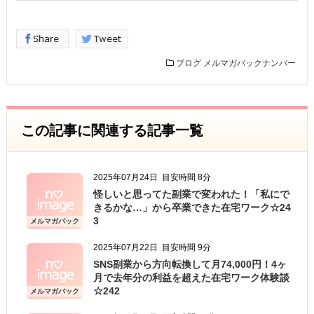
保護することが
社会的責任であると考え、個人情報の保護に努め
ることをお約束いたします。
ブログ
メルマガバックナンバー
個人情報の定義
個人情報とは、個人に関する情報であり、氏名、
生年月日、性別、電話番号、
この記事に関連する記事一覧
電子メールアドレス、職業、勤務先等、特定の個
人を識別し得る情報をいいます。
2025年07月24日
目安時間 8分
個人情報の収集・利用
怪しいと思ってた副業で変われた！「私にで
当方は、以下の目的のため、その範囲内において
きるかな…」から卒業できた在宅ワーク☆24
のみ、個人情報を収集・利用いたします。当方に
3
メルマガバック
ナンバー
よる個人情報の収集・利用は、お客様の自発的な
2025年07月22日
目安時間 9分
提供によるものであり、お客様が個人情報を提供
SNS副業から方向転換して月74,000円！4ヶ
された場合は、当方が本方針に則って個人情報を
月で去年分の利益を超えた在宅ワーク体験談
☆242
メルマガバック
利用することをお客様が許諾したものとします。
ナンバー