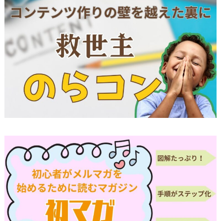
るために、個人情報保護管理責任者を設置し、
十分な安全保護に努め、 また、個人情報を正確
に、また最新なものに保つよう、 お預かりした
個人情報の適切な管理を行います。
情報内容の照会、修正または削除
当方は、お客様が当社にご提供いただいた個人情
報の照会、修正または削除を希望される場合は、
ご本人であることを確認させていただいたうえ
で、合理的な範囲ですみやかに 対応させていた
だきます。
プライバシーに関する意見・苦情・異議申し立て
について
お客様が、当ウェブサイトで掲示した本方針を守
っていないと思われる場合には、お問い合わせを
通じて当方にまずご連絡ください。
内容確認後、折り返しメールでの連絡をした後、