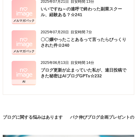
2025年07月21日
目安時間 13分
・ご注文された当方の商品をお届けするうえで必
いいですね～の連呼で終わった副業スクー
要な業務
ル、経験ある？☆241
・新商品の案内などお客様に有益かつ必要と思わ
メルマガバック
ナンバー
れる情報の提供
2025年07月20日
目安時間 7分
・業務遂行上で必要となる当方からの問い合わ
〇〇嬢やったことあるって言ったらびっくり
された件☆240
せ、確認、および
メルマガバック
サービス向上のための意見収集
ナンバー
2025年06月13日
目安時間 14分
・各種のお問い合わせ対応
ブログ更新が止まっていた私が、連日投稿で
個人情報の第三者提供
きた秘密はAIブログGPTs☆232
AI
当方は、法令に基づく場合等正当な理由によらな
い限り、
事前に本人の同意を得ることなく、個人情報を第
三者に開示・提供することはありません。
ブログに関する悩みはあります
バク伸びブログ企画プレゼントの
個人情報の管理
か？☆117
閲覧期限
当方は、個人情報の漏洩、滅失、毀損等を防止す