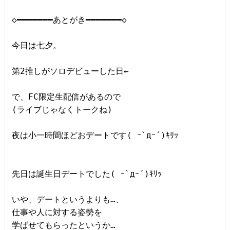
◇━━━━━━━あとがき━━━━━━━◇

今日は七夕。

第2推しがソロデビューした日←

で、FC限定生配信があるので

(ライブじゃなくトークね)

夜は小一時間ほどおデートです( ｰ`дｰ´)ｷﾘｯ

先日は誕生日デートでした( ｰ`дｰ´)ｷﾘｯ

いや、デートというよりも…、

仕事や人に対する姿勢を

学ばせてもらったというか…
